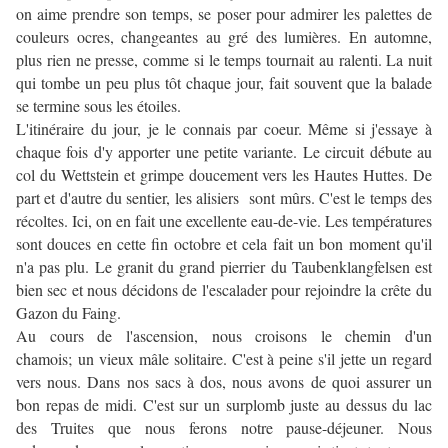
on aime prendre son temps, se poser pour admirer les palettes de
couleurs ocres, changeantes au gré des lumières. En automne,
plus rien ne presse, comme si le temps tournait au ralenti. La nuit
qui tombe un peu plus tôt chaque jour, fait souvent que la balade
se termine sous les étoiles.
L'itinéraire du jour, je le connais par coeur. Même si j'essaye à
chaque fois d'y apporter une petite variante. Le circuit débute au
col du Wettstein et grimpe doucement vers les Hautes Huttes. De
part et d'autre du sentier, les alisiers sont mûrs. C'est le temps des
récoltes. Ici, on en fait une excellente eau-de-vie. Les températures
sont douces en cette fin octobre et cela fait un bon moment qu'il
n'a pas plu. Le granit du grand pierrier du Taubenklangfelsen est
bien sec et nous décidons de l'escalader pour rejoindre la crête du
Gazon du Faing.
Au cours de l'ascension, nous croisons le chemin d'un
chamois; un vieux mâle solitaire. C'est à peine s'il jette un regard
vers nous. Dans nos sacs à dos, nous avons de quoi assurer un
bon repas de midi. C'est sur un surplomb juste au dessus du lac
des Truites que nous ferons notre pause-déjeuner. Nous