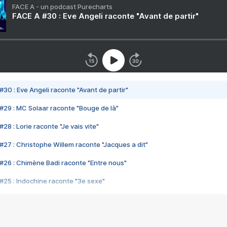
FACE A - un podcast Purecharts
FACE A #30 : Eve Angeli raconte "Avant de partir"
#30 : Eve Angeli raconte "Avant de partir"
#29 : MC Solaar raconte "Bouge de là"
28 : Lorie raconte "Je vais vite"
#27 : Christophe Willem raconte "Jacques a dit"
#26 : Chimène Badi raconte "Entre nous"
#25 : Indochine raconte "3e sexe"
#24 : Zaho raconte "C'est chelou"
#23 : Patrick Bruel raconte "Au café des délices"