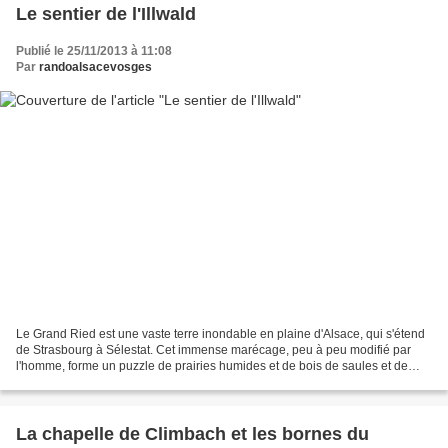
Le sentier de l'Illwald
Publié le 25/11/2013 à 11:08
Par
randoalsacevosges
Le Grand Ried est une vaste terre inondable en plaine d'Alsace, qui s'étend
de Strasbourg à Sélestat. Cet immense marécage, peu à peu modifié par
l'homme, forme un puzzle de prairies humides et de bois de saules et de
peupliers. Les crues de l'Ill sont...
La chapelle de Climbach et les bornes du