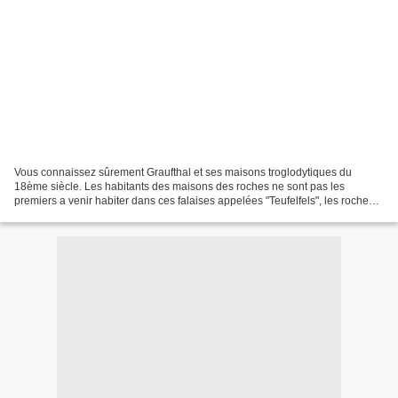
Vous connaissez sûrement Graufthal et ses maisons troglodytiques du
18ème siècle. Les habitants des maisons des roches ne sont pas les
premiers a venir habiter dans ces falaises appelées "Teufelfels", les roches
du diable. Lors d'une visite, je trouve...