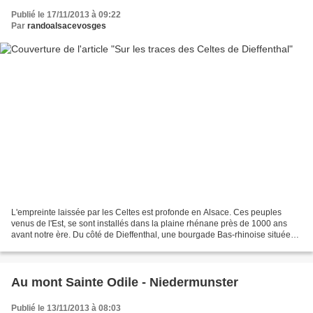
Publié le 17/11/2013 à 09:22
Par
randoalsacevosges
L'empreinte laissée par les Celtes est profonde en Alsace. Ces peuples
venus de l'Est, se sont installés dans la plaine rhénane près de 1000 ans
avant notre ère. Du côté de Dieffenthal, une bourgade Bas-rhinoise située
entre Dambach la Ville et Scherwiller,...
Au mont Sainte Odile - Niedermunster
Publié le 13/11/2013 à 08:03