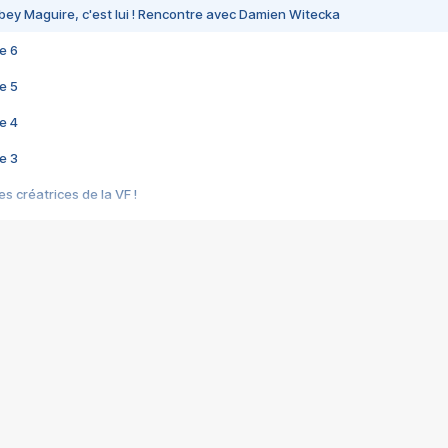
bey Maguire, c'est lui ! Rencontre avec Damien Witecka
e 6
e 5
e 4
e 3
s créatrices de la VF !
e 2
e 1
e Mektoub My Love arrive enfin ! Rencontre avec Shaïn Boumedine et Sal
i : après Toni en famille
elle réalise le bouleversant Dites lui que je l'aime
ais ! Rencontre autour de Vie privée de Rebecca Zlotowski
 de Marguerite, Grave... Rencontre avec Ella Rumpf