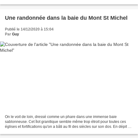
Il faudrait demander aux...
Une randonnée dans la baie du Mont St Michel
Publié le 14/12/2020 à 15:04
Par
Guy
On le voit de loin, dressé comme un phare dans une immense baie
sablonneuse. Cet îlot granitique semble même trop étroit pour toutes ces
églises et fortifications qu'on a bâti au fil des siècles sur son dos. En dépit de
toutes ces merveilles d'architectures...