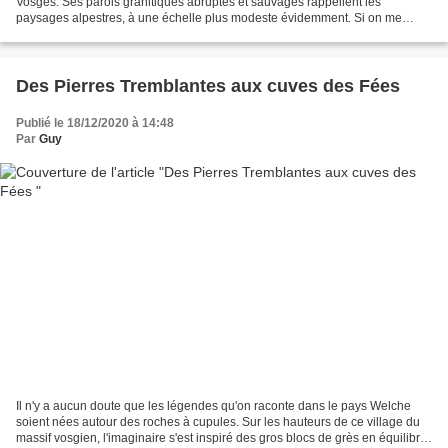
Vosges. Ses parois granitiques abruptes et sauvages rappellent les
paysages alpestres, à une échelle plus modeste évidemment. Si on me
demandait quelle saison je préfère, je ne...
Des Pierres Tremblantes aux cuves des Fées
Publié le 18/12/2020 à 14:48
Par
Guy
Il n'y a aucun doute que les légendes qu'on raconte dans le pays Welche
soient nées autour des roches à cupules. Sur les hauteurs de ce village du
massif vosgien, l'imaginaire s'est inspiré des gros blocs de grès en équilibre.